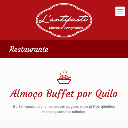
Restaurante
Almoço Buffet por Quilo
Buffet variado diariamente com opções entre
pratos quentes,
massas, carnes e saladas.